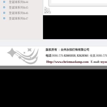
圣诞球系列
&
44
圣诞球系列
&
45
圣诞球系列
&
46
圣诞球系列
&
47
版权所有
：
台州永恒灯饰有限公司
电话
:0086-576-
82601818
,
8262036
8
传真:0086-576
Http://www.christmaslamp.com
tzyo
E-mail: