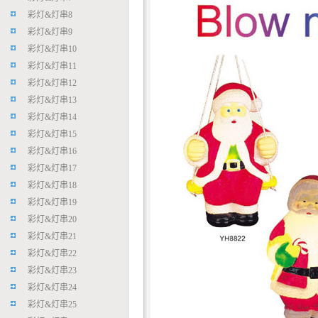
彩灯
&
灯串8
彩灯
&
灯串9
彩灯
&
灯串10
彩灯
&
灯串11
彩灯
&
灯串12
彩灯
&
灯串13
彩灯
&
灯串14
彩灯
&
灯串15
彩灯
&
灯串16
彩灯
&
灯串17
彩灯
&
灯串18
彩灯
&
灯串19
彩灯
&
灯串20
彩灯
&
灯串21
彩灯
&
灯串22
彩灯
&
灯串23
彩灯
&
灯串24
彩灯
&
灯串25