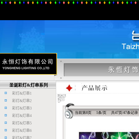
圣诞彩灯
&
灯串系列
彩灯
&
灯串1
彩灯
&
灯串2
彩灯
&
灯串3
当前第8页 1条/页 共47页/47条记录
彩灯
&
灯串4
彩灯
&
灯串5
彩灯
&
灯串6
彩灯
&
灯串7